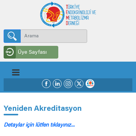
Üye Sayfası
Yeniden Akreditasyon
Detaylar için lütfen tıklayınız...