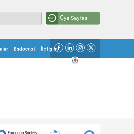
Üye Sayfası
ular
Endocast
İletişim