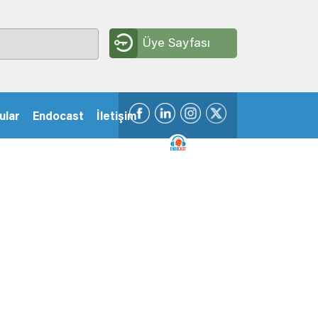
Üye Sayfası
ular
Endocast
İletişim