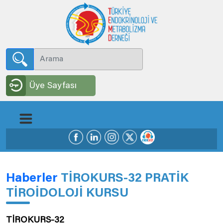
Üye Sayfası
Haberler
TİROKURS-32 PRATİK
TİROİDOLOJİ KURSU
TİROKURS-32