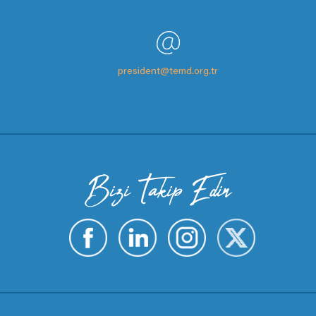
president@temd.org.tr
Bizi Takip Edin