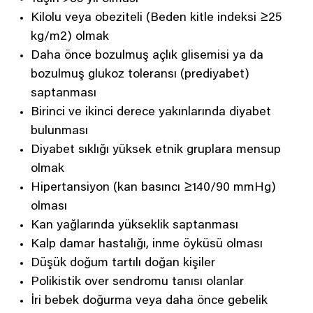
Kilolu veya obeziteli (Beden kitle indeksi ≥25
kg/m2) olmak
Daha önce bozulmuş açlık glisemisi ya da
bozulmuş glukoz toleransı (prediyabet)
saptanması
Birinci ve ikinci derece yakınlarında diyabet
bulunması
Diyabet sıklığı yüksek etnik gruplara mensup
olmak
Hipertansiyon (kan basıncı ≥140/90 mmHg)
olması
Kan yağlarında yükseklik saptanması
Kalp damar hastalığı, inme öyküsü olması
Düşük doğum tartılı doğan kişiler
Polikistik over sendromu tanısı olanlar
İri bebek doğurma veya daha önce gebelik