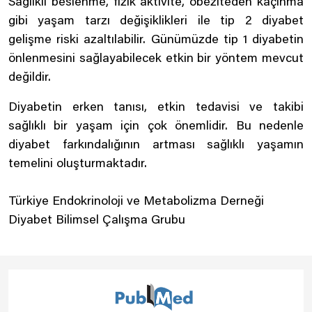
Sağlıklı beslenme, fizik aktivite, obeziteden kaçınma
gibi yaşam tarzı değişiklikleri ile tip 2 diyabet
gelişme riski azaltılabilir. Günümüzde tip 1 diyabetin
önlenmesini sağlayabilecek etkin bir yöntem mevcut
değildir.
Diyabetin erken tanısı, etkin tedavisi ve takibi
sağlıklı bir yaşam için çok önemlidir. Bu nedenle
diyabet farkındalığının artması sağlıklı yaşamın
temelini oluşturmaktadır.
Türkiye Endokrinoloji ve Metabolizma Derneği
Diyabet Bilimsel Çalışma Grubu