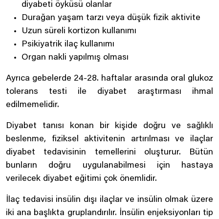
diyabeti öyküsü olanlar
Durağan yaşam tarzı veya düşük fizik aktivite
Uzun süreli kortizon kullanımı
Psikiyatrik ilaç kullanımı
Organ nakli yapılmış olması
Ayrıca gebelerde 24-28. haftalar arasında oral glukoz
tolerans testi ile diyabet araştırması ihmal
edilmemelidir.
Diyabet tanısı konan bir kişide doğru ve sağlıklı
beslenme, fiziksel aktivitenin artırılması ve ilaçlar
diyabet tedavisinin temellerini oluşturur. Bütün
bunların doğru uygulanabilmesi için hastaya
verilecek diyabet eğitimi çok önemlidir.
İlaç tedavisi insülin dışı ilaçlar ve insülin olmak üzere
iki ana başlıkta gruplandırılır. İnsülin enjeksiyonları tip