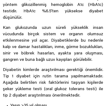
yöntem glikozillenmiş hemoglobin A1c (HbA1c)
testidir. HbA1c %6.5’ten yüksekse diyabet
düşünülür.
Kan glukozunda uzun süreli yükseklik insan
vücudunda birçok sistem ve organın olumsuz
etkilenmesine yol açar. Diyabetiklerde bu nedenle
kalp ve damar hastalıkları, inme, görme bozuklukları,
sinir ve böbrek hasarları, ayakta yara oluşması,
gangren ve buna bağlı uzuv kayıpları görülebilir.
Diyabetin kimlerde araştırılması gerektiği önemlidir.
Tip 1 diyabet için rutin tarama yapılmamaktadır.
Aşağıda belirtilen risk faktörlerini taşıyan kişilerde
şeker yükleme testi (oral glukoz tolerans testi) ile
tip 2 diyabet araştırılması önerilmektedir.
Yaşın >35 yıl olması