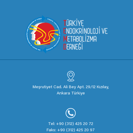
Meşrutiyet Cad. Ali Bey Apt. 29/12 Kızılay,
Ankara Türkiye
Tel: +90 (312) 425 20 72
Faks: +90 (312) 425 20 97