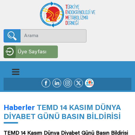
Üye Sayfası
Haberler
TEMD 14 KASIM DÜNYA
DİYABET GÜNÜ BASIN BİLDİRİSİ
TEMD 14 Kasım Dünya Diyabet Günü Basın Bildirisi