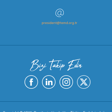
president@temd.org.tr
Bizi Takip Edin