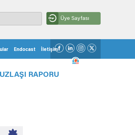
Üye Sayfası
ular
Endocast
İletişim
 UZLAŞI RAPORU